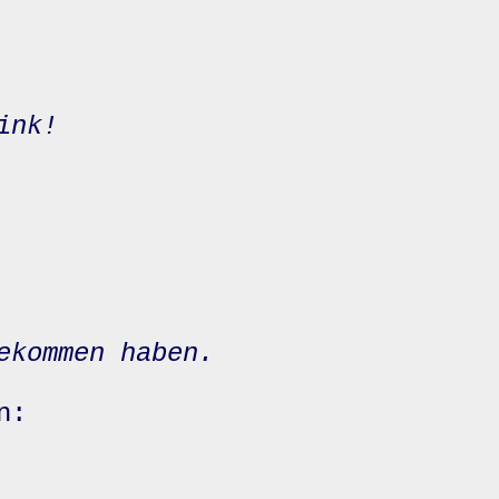
ink!
ekommen haben.
n: