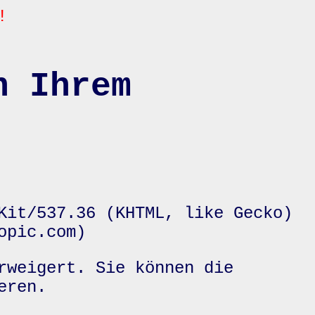
!
n Ihrem
Kit/537.36 (KHTML, like Gecko)
opic.com)
rweigert. Sie können die
eren.