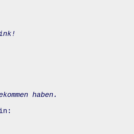
ink!
ekommen haben.
in: