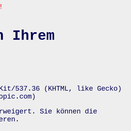
!
n Ihrem
Kit/537.36 (KHTML, like Gecko)
opic.com)
rweigert. Sie können die
eren.