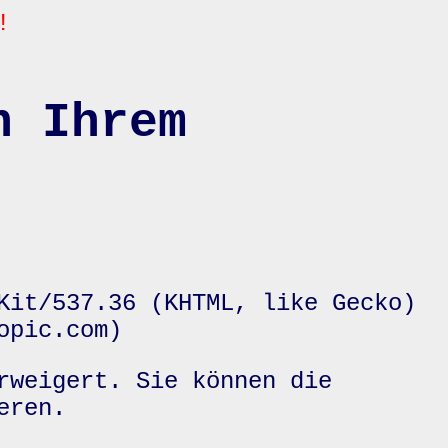
!
n Ihrem
Kit/537.36 (KHTML, like Gecko)
opic.com)
rweigert. Sie können die
eren.