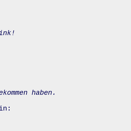
ink!
ekommen haben.
in: