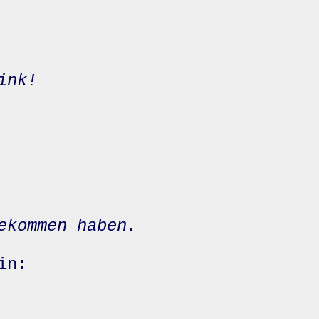
ink!
ekommen haben.
in: