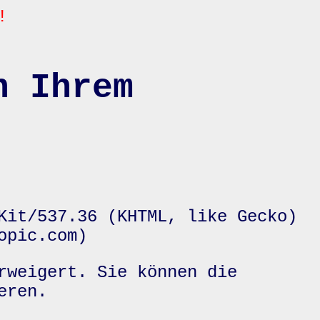
!
n Ihrem
Kit/537.36 (KHTML, like Gecko)
opic.com)
rweigert. Sie können die
eren.