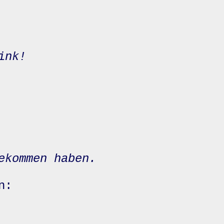
ink!
ekommen haben.
n: