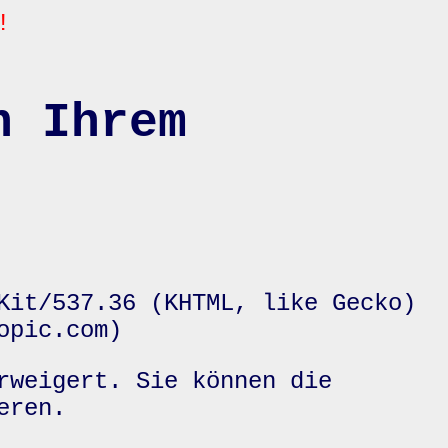
!
n Ihrem
Kit/537.36 (KHTML, like Gecko)
opic.com)
rweigert. Sie können die
eren.