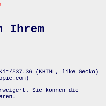
!
n Ihrem
Kit/537.36 (KHTML, like Gecko)
opic.com)
rweigert. Sie können die
eren.