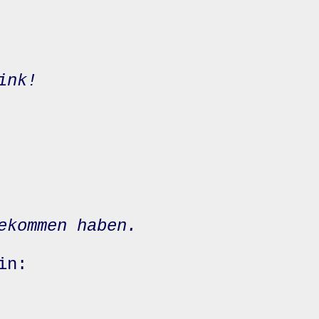
ink!
ekommen haben.
in: