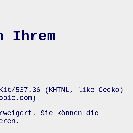
!
n Ihrem
Kit/537.36 (KHTML, like Gecko)
opic.com)
rweigert. Sie können die
eren.