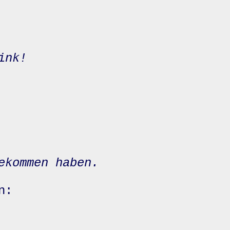
ink!
ekommen haben.
n: