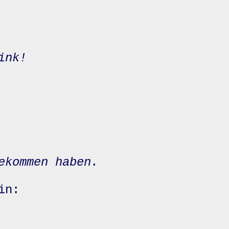
ink!
ekommen haben.
in: