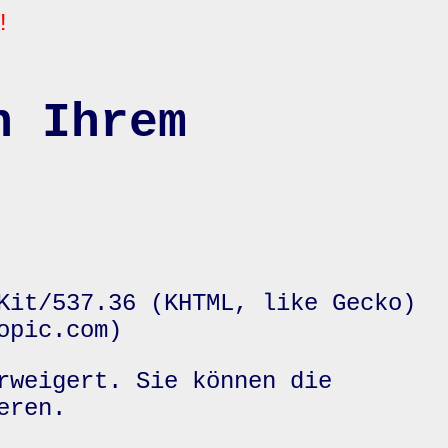
!
n Ihrem
Kit/537.36 (KHTML, like Gecko)
opic.com)
rweigert. Sie können die
eren.