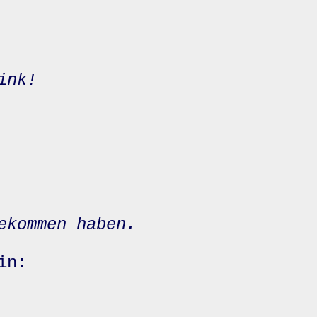
ink!
ekommen haben.
in: