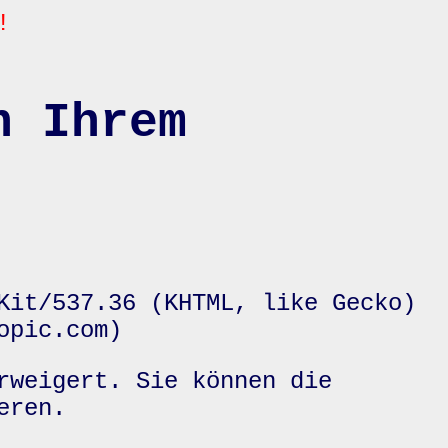
!
n Ihrem
Kit/537.36 (KHTML, like Gecko)
opic.com)
rweigert. Sie können die
eren.