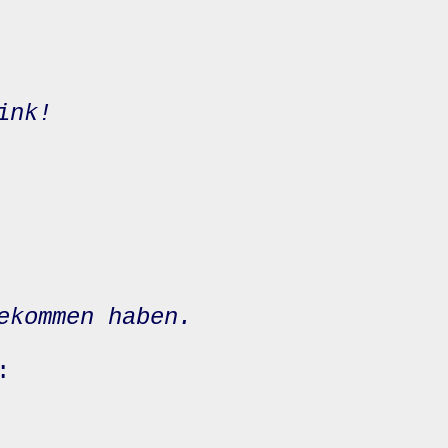
ink!
ekommen haben.
: