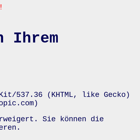
!
n Ihrem
Kit/537.36 (KHTML, like Gecko)
opic.com)
rweigert. Sie können die
eren.