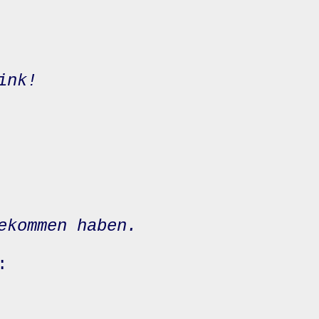
ink!
ekommen haben.
: