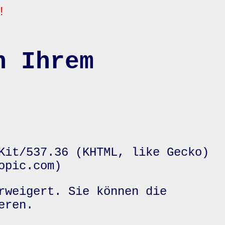
!
n Ihrem
Kit/537.36 (KHTML, like Gecko)
opic.com)
rweigert. Sie können die
eren.