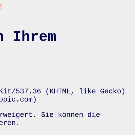
!
n Ihrem
Kit/537.36 (KHTML, like Gecko)
opic.com)
rweigert. Sie können die
eren.