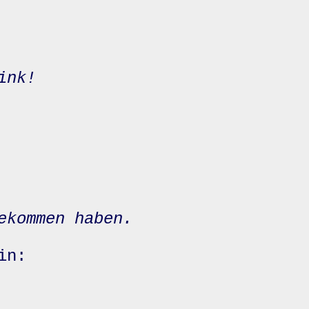
ink!
ekommen haben.
in: