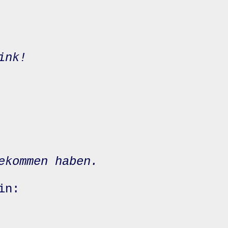
ink!
ekommen haben.
in: