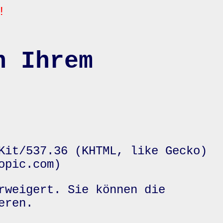
!
n Ihrem
Kit/537.36 (KHTML, like Gecko)
opic.com)
rweigert. Sie können die
eren.