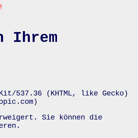
!
n Ihrem
Kit/537.36 (KHTML, like Gecko)
opic.com)
rweigert. Sie können die
eren.