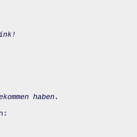
ink!
ekommen haben.
n: