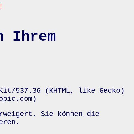
!
n Ihrem
Kit/537.36 (KHTML, like Gecko)
opic.com)
rweigert. Sie können die
eren.