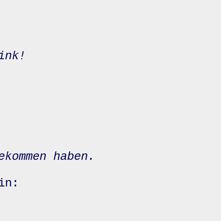
ink!
ekommen haben.
in: